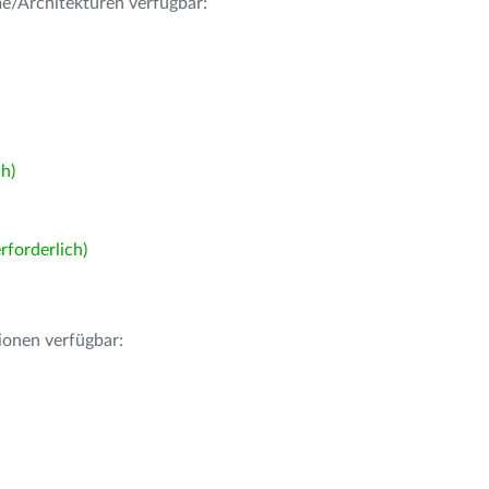
me/Architekturen verfügbar:
h)
forderlich)
ionen verfügbar: