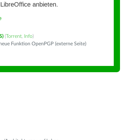
LibreOffice anbieten.
e
S)
(
Torrent
,
Info
)
 neue Funktion OpenPGP (externe Seite)