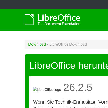
Download
/
LibreOffice Download
LibreOffice herunt
26.2.5
Wenn Sie Technik-Enthusiast, Vorre