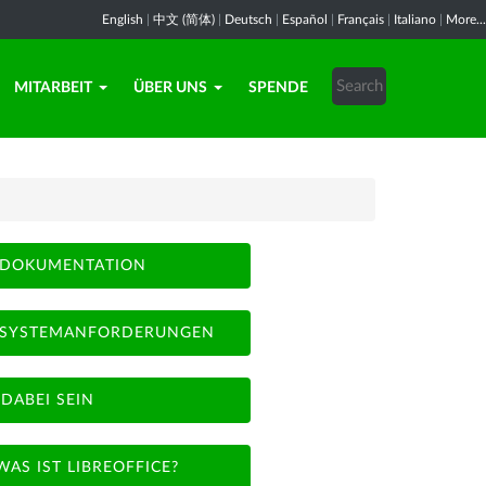
English
|
中文 (简体)
|
Deutsch
|
Español
|
Français
|
Italiano
|
More...
MITARBEIT
ÜBER UNS
SPENDE
DOKUMENTATION
SYSTEMANFORDERUNGEN
DABEI SEIN
WAS IST LIBREOFFICE?