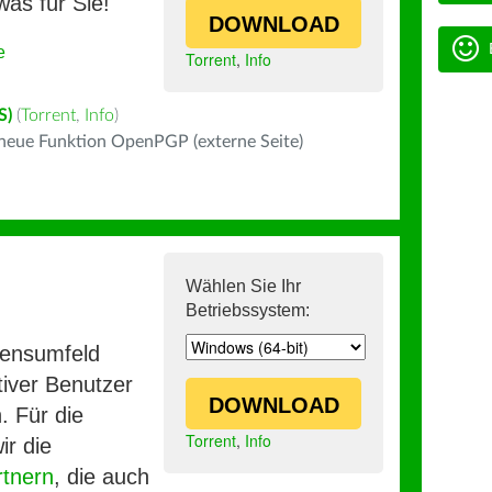
was für Sie!
DOWNLOAD
e
Torrent
,
Info
S)
(
Torrent
,
Info
)
 neue Funktion OpenPGP (externe Seite)
Wählen Sie Ihr
Betriebssystem:
mensumfeld
iver Benutzer
DOWNLOAD
. Für die
Torrent
,
Info
ir die
rtnern
, die auch