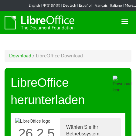
English
|
中文 (简体)
|
Deutsch
|
Español
|
Français
|
Italiano
|
More...
Download
/
LibreOffice Download
LibreOffice
herunterladen
Wählen Sie Ihr
26.2.5
Betriebssystem: