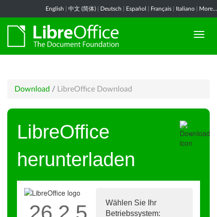
English
|
中文 (简体)
|
Deutsch
|
Español
|
Français
|
Italiano
|
More...
Download
/
LibreOffice Download
LibreOffice
herunterladen
Wählen Sie Ihr
26.2.5
Betriebssystem: