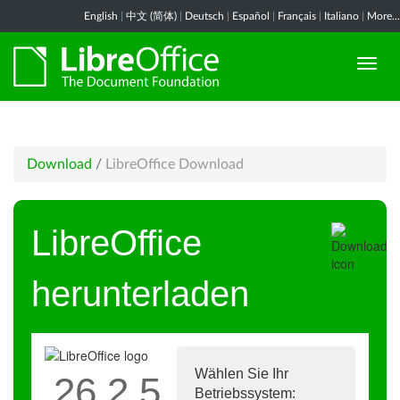
English
|
中文 (简体)
|
Deutsch
|
Español
|
Français
|
Italiano
|
More...
Download
/
LibreOffice Download
LibreOffice
herunterladen
Wählen Sie Ihr
26.2.5
Betriebssystem: