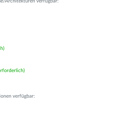
me/Architekturen verfügbar:
h)
forderlich)
ionen verfügbar: