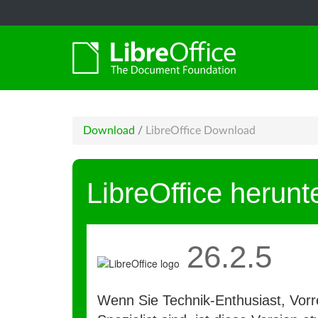
Download
/
LibreOffice Download
LibreOffice herunt
26.2.5
Wenn Sie Technik-Enthusiast, Vorre