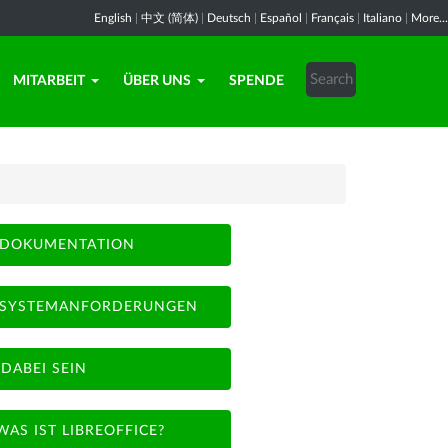
English
|
中文 (简体)
|
Deutsch
|
Español
|
Français
|
Italiano
|
More...
MITARBEIT
ÜBER UNS
SPENDE
DOKUMENTATION
SYSTEMANFORDERUNGEN
DABEI SEIN
WAS IST LIBREOFFICE?