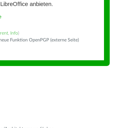
LibreOffice anbieten.
e
rent
,
Info
)
 neue Funktion OpenPGP (externe Seite)