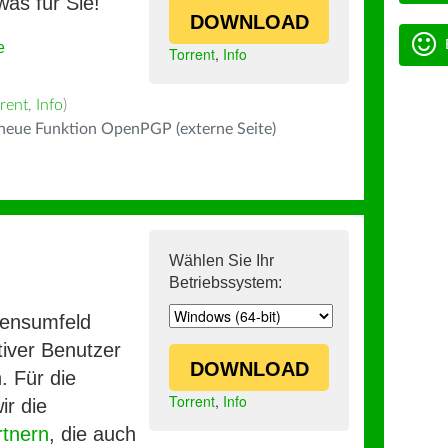
was für Sie!
DOWNLOAD
e
Torrent
,
Info
rent
,
Info
)
 neue Funktion OpenPGP (externe Seite)
Wählen Sie Ihr
Betriebssystem:
mensumfeld
iver Benutzer
DOWNLOAD
. Für die
Torrent
,
Info
ir die
rtnern
, die auch