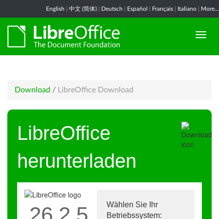
English
|
中文 (简体)
|
Deutsch
|
Español
|
Français
|
Italiano
|
More...
Download
/
LibreOffice Download
LibreOffice
herunterladen
Wählen Sie Ihr
26.2.5
Betriebssystem: