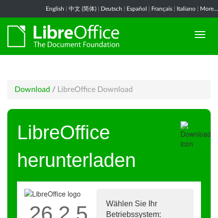
English
|
中文 (简体)
|
Deutsch
|
Español
|
Français
|
Italiano
|
More...
Download
/
LibreOffice Download
LibreOffice
herunterladen
Wählen Sie Ihr
26.2.5
Betriebssystem: