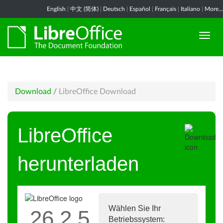
English
|
中文 (简体)
|
Deutsch
|
Español
|
Français
|
Italiano
|
More...
Download
/
LibreOffice Download
LibreOffice
herunterladen
Wählen Sie Ihr
26.2.5
Betriebssystem: