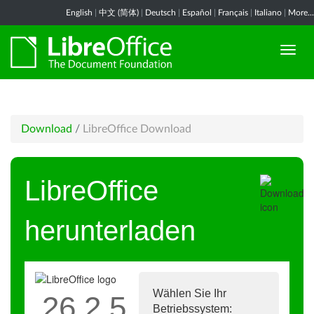
English
|
中文 (简体)
|
Deutsch
|
Español
|
Français
|
Italiano
|
More...
Download
/
LibreOffice Download
LibreOffice
herunterladen
Wählen Sie Ihr
26.2.5
Betriebssystem: