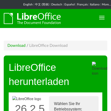
English
|
中文 (简体)
|
Deutsch
|
Español
|
Français
|
Italiano
|
More...
Download
/
LibreOffice Download
LibreOffice
herunterladen
Wählen Sie Ihr
26.2.5
Betriebssystem: