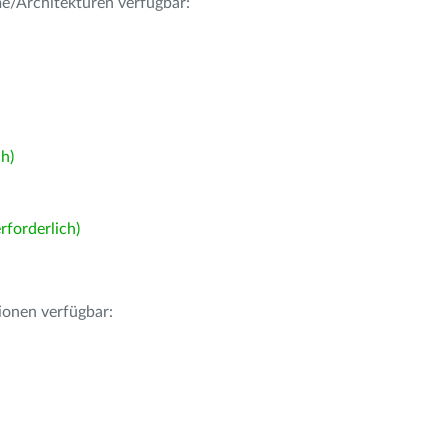
me/Architekturen verfügbar:
h)
forderlich)
ionen verfügbar: