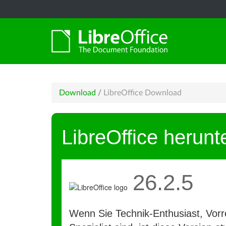
Download
/
LibreOffice Download
LibreOffice herunt
26.2.5
Wenn Sie Technik-Enthusiast, Vorre