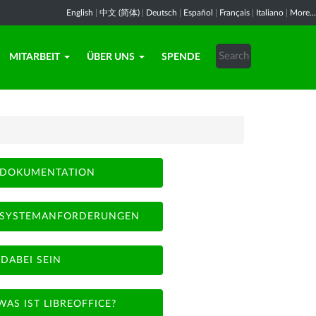
English
|
中文 (简体)
|
Deutsch
|
Español
|
Français
|
Italiano
|
More...
MITARBEIT
ÜBER UNS
SPENDE
DOKUMENTATION
SYSTEMANFORDERUNGEN
DABEI SEIN
WAS IST LIBREOFFICE?