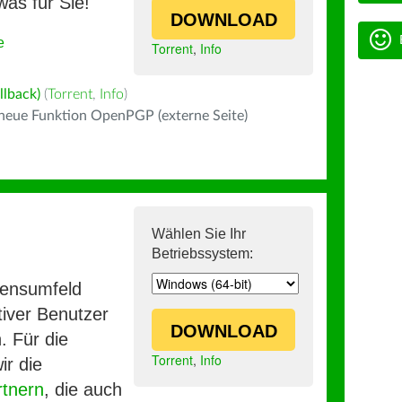
was für Sie!
DOWNLOAD
e
Torrent
,
Info
llback)
(
Torrent
,
Info
)
 neue Funktion OpenPGP (externe Seite)
Wählen Sie Ihr
Betriebssystem:
mensumfeld
iver Benutzer
DOWNLOAD
. Für die
Torrent
,
Info
ir die
rtnern
, die auch