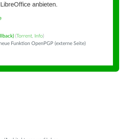
LibreOffice anbieten.
e
llback)
(
Torrent
,
Info
)
 neue Funktion OpenPGP (externe Seite)