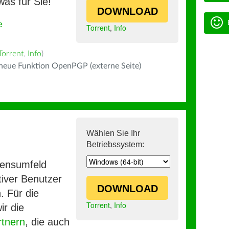
was für Sie!
DOWNLOAD
e
Torrent
,
Info
Torrent
,
Info
)
 neue Funktion OpenPGP (externe Seite)
Wählen Sie Ihr
Betriebssystem:
mensumfeld
iver Benutzer
DOWNLOAD
. Für die
Torrent
,
Info
ir die
rtnern
, die auch