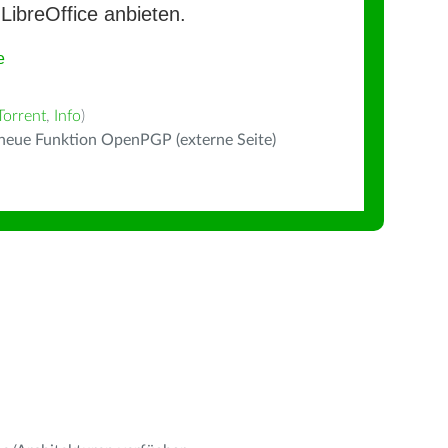
LibreOffice anbieten.
e
Torrent
,
Info
)
 neue Funktion OpenPGP (externe Seite)