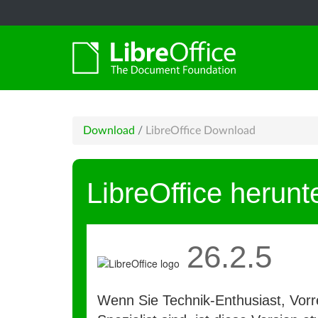
Download
/
LibreOffice Download
LibreOffice herunt
26.2.5
Wenn Sie Technik-Enthusiast, Vorre