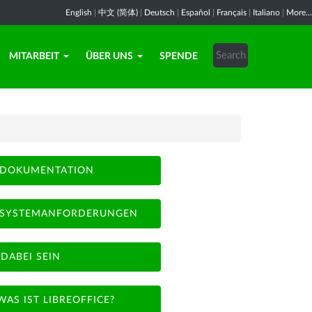
English
|
中文 (简体)
|
Deutsch
|
Español
|
Français
|
Italiano
|
More...
MITARBEIT
ÜBER UNS
SPENDE
DOKUMENTATION
SYSTEMANFORDERUNGEN
DABEI SEIN
WAS IST LIBREOFFICE?