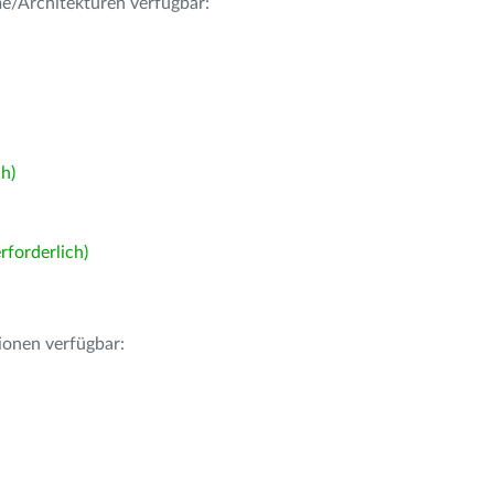
me/Architekturen verfügbar:
h)
forderlich)
ionen verfügbar: