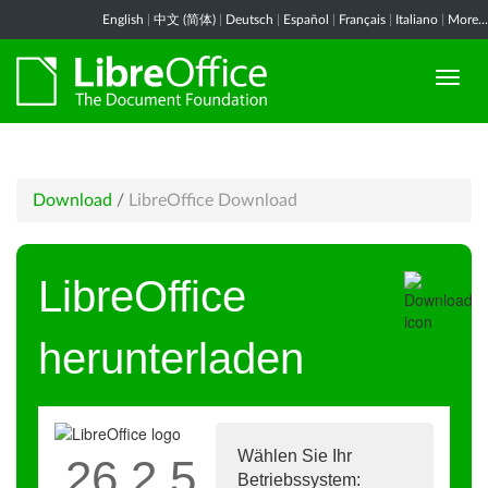
English
|
中文 (简体)
|
Deutsch
|
Español
|
Français
|
Italiano
|
More...
Download
/
LibreOffice Download
LibreOffice
herunterladen
Wählen Sie Ihr
26.2.5
Betriebssystem: