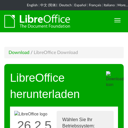
English
|
中文 (简体)
|
Deutsch
|
Español
|
Français
|
Italiano
|
More...
Download
/
LibreOffice Download
LibreOffice
herunterladen
Wählen Sie Ihr
26.2.5
Betriebssystem: