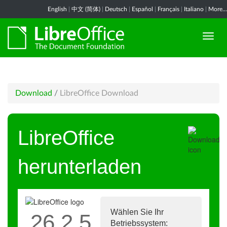
English
|
中文 (简体)
|
Deutsch
|
Español
|
Français
|
Italiano
|
More...
Download
/
LibreOffice Download
LibreOffice
herunterladen
Wählen Sie Ihr
26.2.5
Betriebssystem: