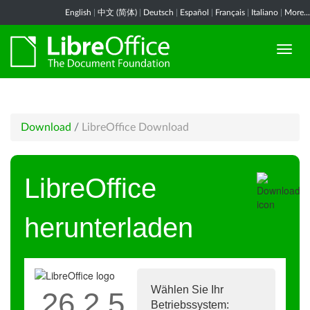
English
|
中文 (简体)
|
Deutsch
|
Español
|
Français
|
Italiano
|
More...
Download
/
LibreOffice Download
LibreOffice
herunterladen
Wählen Sie Ihr
26.2.5
Betriebssystem: