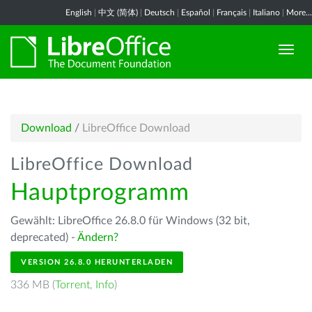
English
|
中文 (简体)
|
Deutsch
|
Español
|
Français
|
Italiano
|
More...
Download
/
LibreOffice Download
LibreOffice Download
Hauptprogramm
Gewählt: LibreOffice 26.8.0 für Windows (32 bit,
deprecated) -
Ändern?
VERSION 26.8.0 HERUNTERLADEN
336 MB (
Torrent
,
Info
)