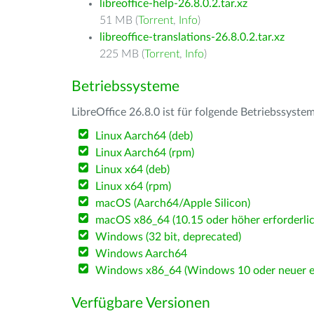
libreoffice-help-26.8.0.2.tar.xz
51 MB (
Torrent
,
Info
)
libreoffice-translations-26.8.0.2.tar.xz
225 MB (
Torrent
,
Info
)
Betriebssysteme
LibreOffice 26.8.0 ist für folgende Betriebssyste
Linux Aarch64 (deb)
Linux Aarch64 (rpm)
Linux x64 (deb)
Linux x64 (rpm)
macOS (Aarch64/Apple Silicon)
macOS x86_64 (10.15 oder höher erforderlic
Windows (32 bit, deprecated)
Windows Aarch64
Windows x86_64 (Windows 10 oder neuer er
Verfügbare Versionen