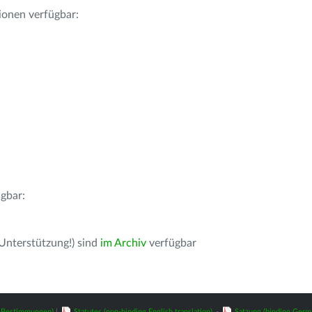
ionen verfügbar:
gbar:
 Unterstützung!) sind
im Archiv
verfügbar
z-Bestimmungen)
|
Statutes (non-binding English translation)
-
Satzung (binding Germ