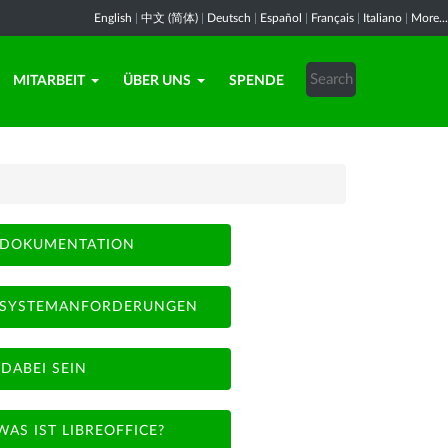
English
|
中文 (简体)
|
Deutsch
|
Español
|
Français
|
Italiano
|
More...
MITARBEIT
ÜBER UNS
SPENDE
DOKUMENTATION
SYSTEMANFORDERUNGEN
DABEI SEIN
WAS IST LIBREOFFICE?