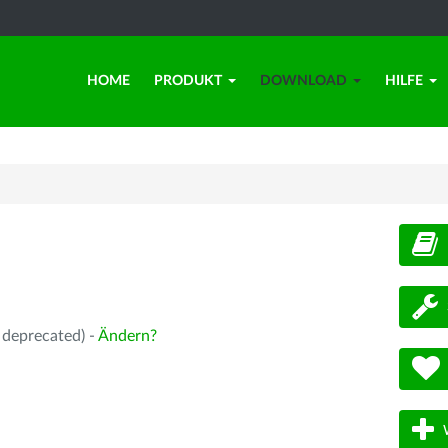
HOME
PRODUKT
DOWNLOAD
HILFE
d
 deprecated) -
Ändern?