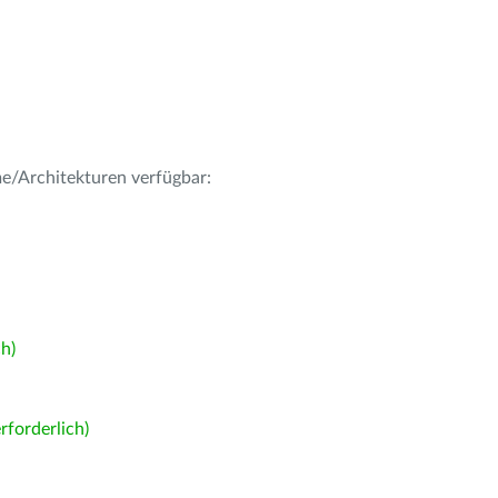
me/Architekturen verfügbar:
h)
forderlich)