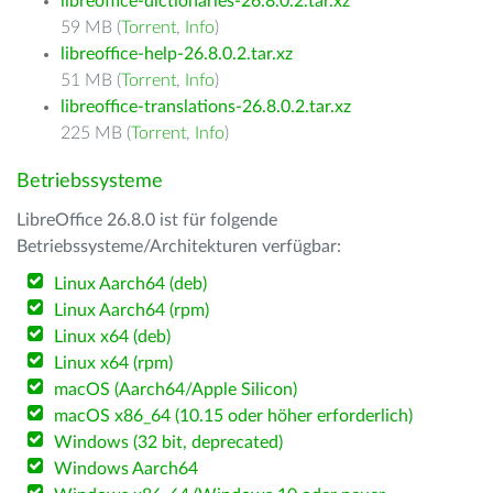
libreoffice-dictionaries-26.8.0.2.tar.xz
59 MB (
Torrent
,
Info
)
libreoffice-help-26.8.0.2.tar.xz
51 MB (
Torrent
,
Info
)
libreoffice-translations-26.8.0.2.tar.xz
225 MB (
Torrent
,
Info
)
Betriebssysteme
LibreOffice 26.8.0 ist für folgende
Betriebssysteme/Architekturen verfügbar:
Linux Aarch64 (deb)
Linux Aarch64 (rpm)
Linux x64 (deb)
Linux x64 (rpm)
macOS (Aarch64/Apple Silicon)
macOS x86_64 (10.15 oder höher erforderlich)
Windows (32 bit, deprecated)
Windows Aarch64