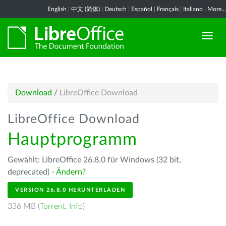
English
|
中文 (简体)
|
Deutsch
|
Español
|
Français
|
Italiano
|
More...
Download
/
LibreOffice Download
LibreOffice Download
Hauptprogramm
Gewählt: LibreOffice 26.8.0 für Windows (32 bit,
deprecated) -
Ändern?
VERSION 26.8.0 HERUNTERLADEN
336 MB (
Torrent
,
Info
)