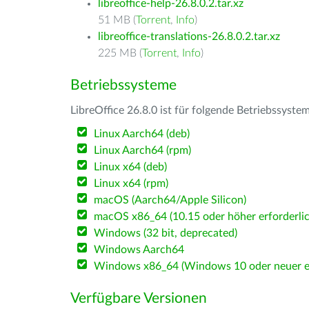
libreoffice-help-26.8.0.2.tar.xz
51 MB (
Torrent
,
Info
)
libreoffice-translations-26.8.0.2.tar.xz
225 MB (
Torrent
,
Info
)
Betriebssysteme
LibreOffice 26.8.0 ist für folgende Betriebssyste
Linux Aarch64 (deb)
Linux Aarch64 (rpm)
Linux x64 (deb)
Linux x64 (rpm)
macOS (Aarch64/Apple Silicon)
macOS x86_64 (10.15 oder höher erforderlic
Windows (32 bit, deprecated)
Windows Aarch64
Windows x86_64 (Windows 10 oder neuer er
Verfügbare Versionen