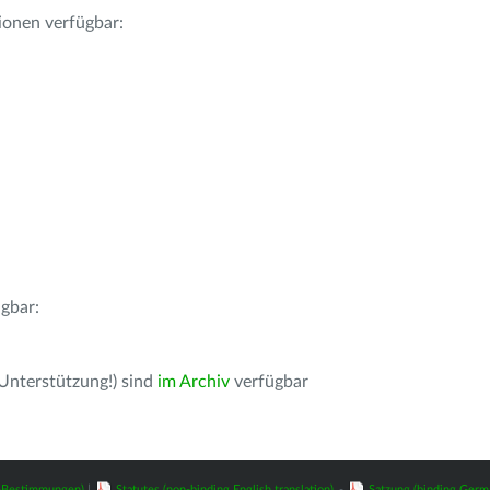
ionen verfügbar:
gbar:
 Unterstützung!) sind
im Archiv
verfügbar
z-Bestimmungen)
|
Statutes (non-binding English translation)
-
Satzung (binding Germ