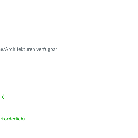
me/Architekturen verfügbar:
h)
forderlich)