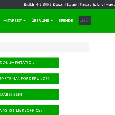
English
|
中文 (简体)
|
Deutsch
|
Español
|
Français
|
Italiano
|
More...
MITARBEIT
ÜBER UNS
SPENDE
DOKUMENTATION
SYSTEMANFORDERUNGEN
DABEI SEIN
WAS IST LIBREOFFICE?