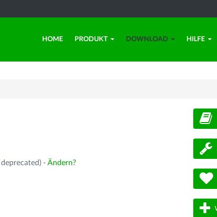
HOME
PRODUKT
DOWNLOAD
HILFE
d
 deprecated) -
Ändern?