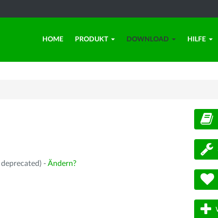
HOME
PRODUKT
DOWNLOAD
HILFE
d
 deprecated) -
Ändern?