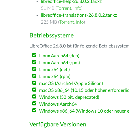
libreoffice-help-26.8.0.2.tar.xz
51 MB (
Torrent
,
Info
)
libreoffice-translations-26.8.0.2.tar.xz
225 MB (
Torrent
,
Info
)
Betriebssysteme
LibreOffice 26.8.0 ist für folgende Betriebssyste
Linux Aarch64 (deb)
Linux Aarch64 (rpm)
Linux x64 (deb)
Linux x64 (rpm)
macOS (Aarch64/Apple Silicon)
macOS x86_64 (10.15 oder höher erforderlic
Windows (32 bit, deprecated)
Windows Aarch64
Windows x86_64 (Windows 10 oder neuer er
Verfügbare Versionen