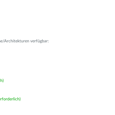
me/Architekturen verfügbar:
h)
forderlich)