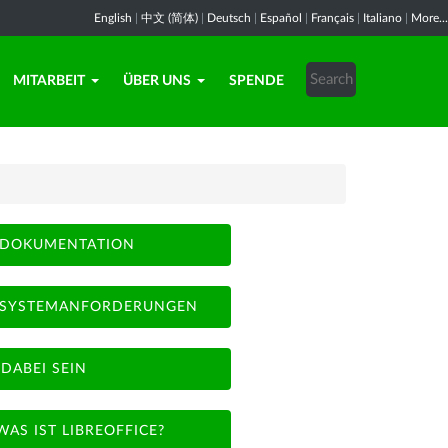
English
|
中文 (简体)
|
Deutsch
|
Español
|
Français
|
Italiano
|
More...
MITARBEIT
ÜBER UNS
SPENDE
DOKUMENTATION
SYSTEMANFORDERUNGEN
DABEI SEIN
WAS IST LIBREOFFICE?