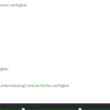
ionen verfügbar:
gbar:
 Unterstützung!) sind
im Archiv
verfügbar
z-Bestimmungen)
|
Statutes (non-binding English translation)
-
Satzung (binding Germ