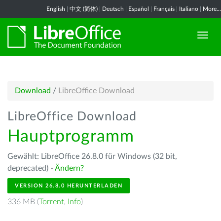
English
|
中文 (简体)
|
Deutsch
|
Español
|
Français
|
Italiano
|
More...
Download
/
LibreOffice Download
LibreOffice Download
Hauptprogramm
Gewählt: LibreOffice 26.8.0 für Windows (32 bit,
deprecated) -
Ändern?
VERSION 26.8.0 HERUNTERLADEN
336 MB (
Torrent
,
Info
)