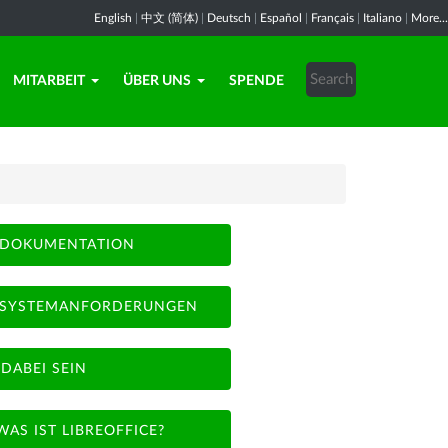
English
|
中文 (简体)
|
Deutsch
|
Español
|
Français
|
Italiano
|
More...
MITARBEIT
ÜBER UNS
SPENDE
DOKUMENTATION
SYSTEMANFORDERUNGEN
DABEI SEIN
WAS IST LIBREOFFICE?