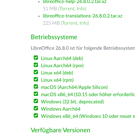
libreoffice-help-26.8.0.2.tar.xz
51 MB (
Torrent
,
Info
)
libreoffice-translations-26.8.0.2.tar.xz
225 MB (
Torrent
,
Info
)
Betriebssysteme
LibreOffice 26.8.0 ist für folgende Betriebssyste
Linux Aarch64 (deb)
Linux Aarch64 (rpm)
Linux x64 (deb)
Linux x64 (rpm)
macOS (Aarch64/Apple Silicon)
macOS x86_64 (10.15 oder höher erforderlic
Windows (32 bit, deprecated)
Windows Aarch64
Windows x86_64 (Windows 10 oder neuer er
Verfügbare Versionen