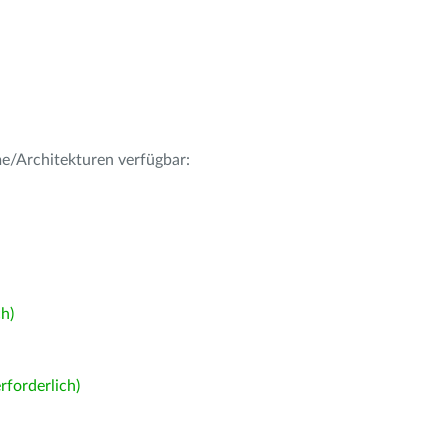
me/Architekturen verfügbar:
h)
forderlich)