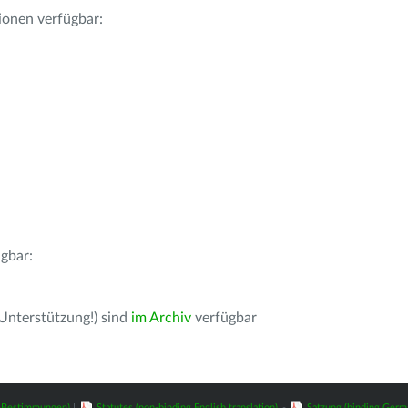
ionen verfügbar:
gbar:
 Unterstützung!) sind
im Archiv
verfügbar
z-Bestimmungen)
|
Statutes (non-binding English translation)
-
Satzung (binding Germ