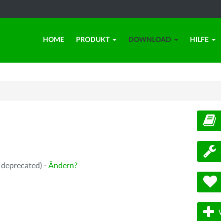
HOME
PRODUKT
DOWNLOAD
HILFE
d
 deprecated) -
Ändern?