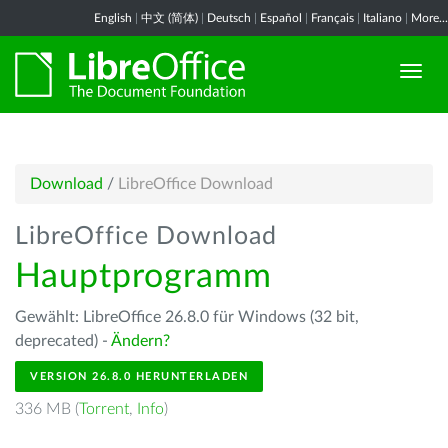
English
|
中文 (简体)
|
Deutsch
|
Español
|
Français
|
Italiano
|
More...
Download
/
LibreOffice Download
LibreOffice Download
Hauptprogramm
Gewählt: LibreOffice 26.8.0 für Windows (32 bit,
deprecated) -
Ändern?
VERSION 26.8.0 HERUNTERLADEN
336 MB (
Torrent
,
Info
)