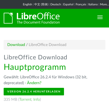
English
|
中文 (简体)
|
Deutsch
|
Español
|
Français
|
Italiano
|
More...
Download
/
LibreOffice Download
LibreOffice Download
Hauptprogramm
Gewählt: LibreOffice 26.2.4 für Windows (32 bit,
deprecated) -
Ändern?
VERSION 26.2.4 HERUNTERLADEN
335 MB (
Torrent
,
Info
)