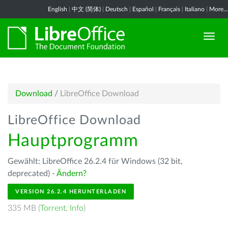
English
|
中文 (简体)
|
Deutsch
|
Español
|
Français
|
Italiano
|
More...
Download
/
LibreOffice Download
LibreOffice Download
Hauptprogramm
Gewählt: LibreOffice 26.2.4 für Windows (32 bit,
deprecated) -
Ändern?
VERSION 26.2.4 HERUNTERLADEN
335 MB (
Torrent
,
Info
)