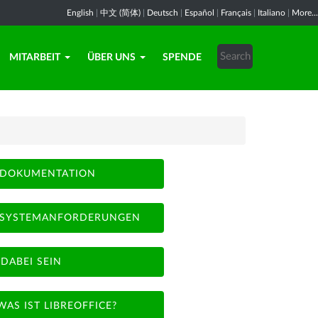
English
|
中文 (简体)
|
Deutsch
|
Español
|
Français
|
Italiano
|
More...
MITARBEIT
ÜBER UNS
SPENDE
DOKUMENTATION
SYSTEMANFORDERUNGEN
DABEI SEIN
WAS IST LIBREOFFICE?