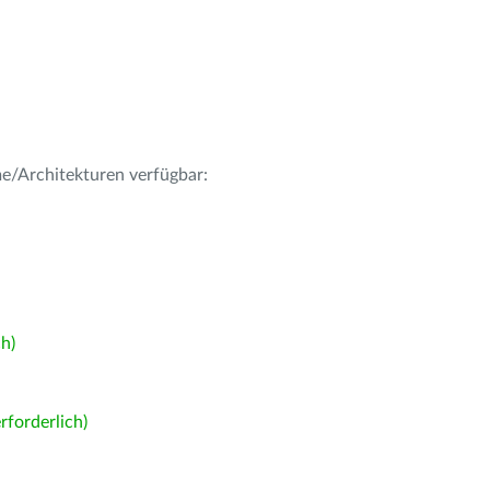
me/Architekturen verfügbar:
h)
forderlich)