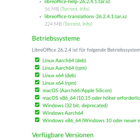
libreoffice-help-26.2.4.1.tar.xz
56 MB (
Torrent
,
Info
)
libreoffice-translations-26.2.4.1.tar.xz
224 MB (
Torrent
,
Info
)
Betriebssysteme
LibreOffice 26.2.4 ist für folgende Betriebssyste
Linux Aarch64 (deb)
Linux Aarch64 (rpm)
Linux x64 (deb)
Linux x64 (rpm)
macOS (Aarch64/Apple Silicon)
macOS x86_64 (10.15 oder höher erforderlic
Windows (32 bit, deprecated)
Windows Aarch64
Windows x86_64 (Windows 10 oder neuer er
Verfügbare Versionen