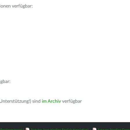
ionen verfügbar:
gbar:
 Unterstützung!) sind
im Archiv
verfügbar
z-Bestimmungen)
|
Statutes (non-binding English translation)
-
Satzung (binding Germ