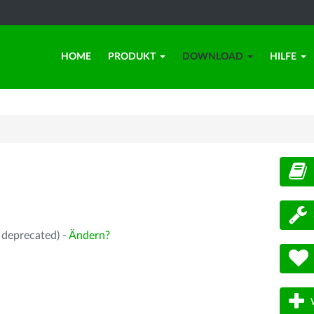
HOME
PRODUKT
DOWNLOAD
HILFE
d
 deprecated) -
Ändern?