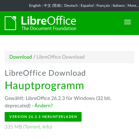
English
|
中文 (简体)
|
Deutsch
|
Español
|
Français
|
Italiano
|
More...
Download
/
LibreOffice Download
LibreOffice Download
Hauptprogramm
Gewählt: LibreOffice 26.2.3 für Windows (32 bit,
deprecated) -
Ändern?
VERSION 26.2.3 HERUNTERLADEN
335 MB (
Torrent
,
Info
)