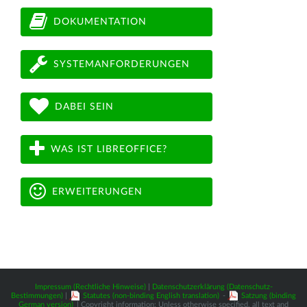
DOKUMENTATION
SYSTEMANFORDERUNGEN
DABEI SEIN
WAS IST LIBREOFFICE?
ERWEITERUNGEN
Impressum (Rechtliche Hinweise)
|
Datenschutzerklärung (Datenschutz-
Bestimmungen)
|
Statutes (non-binding English translation)
-
Satzung (binding
German version)
| Copyright information: Unless otherwise specified, all text and