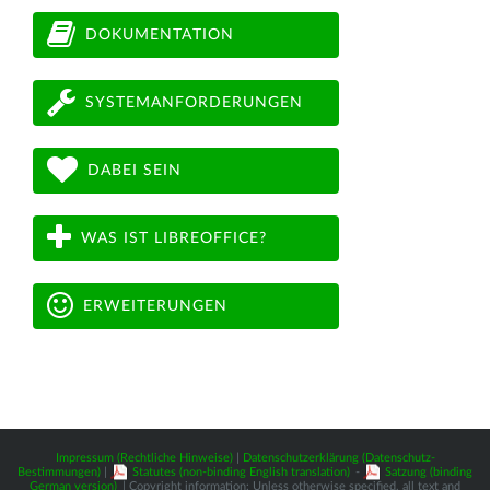
DOKUMENTATION
SYSTEMANFORDERUNGEN
DABEI SEIN
WAS IST LIBREOFFICE?
ERWEITERUNGEN
Impressum (Rechtliche Hinweise)
|
Datenschutzerklärung (Datenschutz-
Bestimmungen)
|
Statutes (non-binding English translation)
-
Satzung (binding
German version)
| Copyright information: Unless otherwise specified, all text and