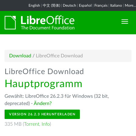
English
|
中文 (简体)
|
Deutsch
|
Español
|
Français
|
Italiano
|
More...
Download
/
LibreOffice Download
LibreOffice Download
Hauptprogramm
Gewählt: LibreOffice 26.2.3 für Windows (32 bit,
deprecated) -
Ändern?
VERSION 26.2.3 HERUNTERLADEN
335 MB (
Torrent
,
Info
)