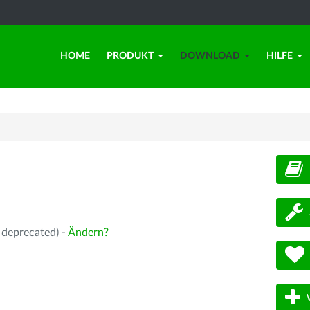
HOME
PRODUKT
DOWNLOAD
HILFE
d
 deprecated) -
Ändern?