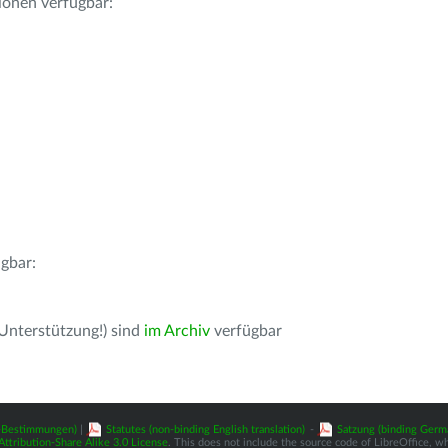
ionen verfügbar:
gbar:
 Unterstützung!) sind
im Archiv
verfügbar
z-Bestimmungen)
|
Statutes (non-binding English translation)
-
Satzung (binding Germ
tribution-Share Alike 3.0 License
. This does not include the source code of LibreOffice, w