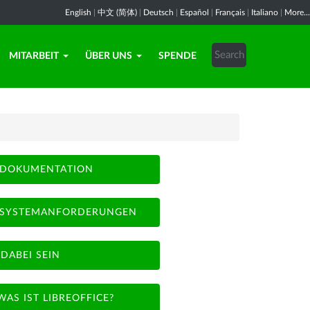
English
|
中文 (简体)
|
Deutsch
|
Español
|
Français
|
Italiano
|
More...
MITARBEIT
ÜBER UNS
SPENDE
DOKUMENTATION
SYSTEMANFORDERUNGEN
DABEI SEIN
WAS IST LIBREOFFICE?