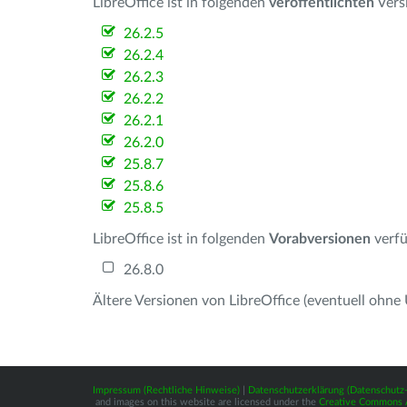
LibreOffice ist in folgenden
veröffentlichten
Vers
26.2.5
26.2.4
26.2.3
26.2.2
26.2.1
26.2.0
25.8.7
25.8.6
25.8.5
LibreOffice ist in folgenden
Vorabversionen
verfü
26.8.0
Ältere Versionen von LibreOffice (eventuell ohne
Impressum (Rechtliche Hinweise)
|
Datenschutzerklärung (Datenschut
and images on this website are licensed under the
Creative Commons At