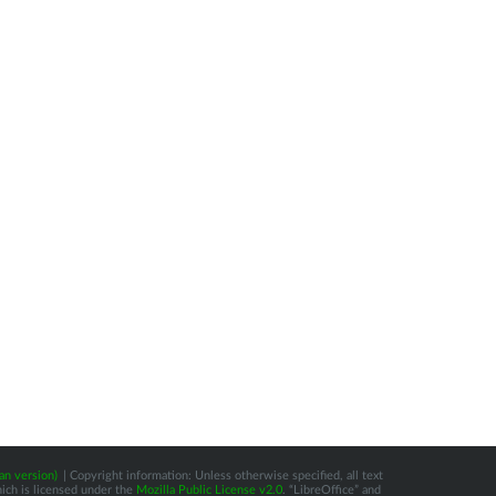
an version)
| Copyright information: Unless otherwise specified, all text
hich is licensed under the
Mozilla Public License v2.0
. “LibreOffice” and