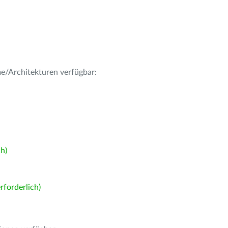
me/Architekturen verfügbar:
h)
forderlich)