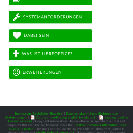
SYSTEMANFORDERUNGEN
DABEI SEIN
WAS IST LIBREOFFICE?
ERWEITERUNGEN
Impressum (Rechtliche Hinweise)
|
Datenschutzerklärung (Datenschutz-
Bestimmungen)
|
Statutes (non-binding English translation)
-
Satzung (binding
German version)
| Copyright information: Unless otherwise specified, all text and
images on this website are licensed under the
Creative Commons Attribution-Share
Alike 3.0 License
. This does not include the source code of LibreOffice, which is
licensed under the
Mozilla Public License v2.0
. “LibreOffice” and “The Document