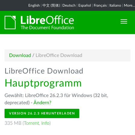
English
|
中文 (简体)
|
Deutsch
|
Español
|
Français
|
Italiano
|
More...
Download
/
LibreOffice Download
LibreOffice Download
Hauptprogramm
Gewählt: LibreOffice 26.2.3 für Windows (32 bit,
deprecated) -
Ändern?
VERSION 26.2.3 HERUNTERLADEN
335 MB (
Torrent
,
Info
)