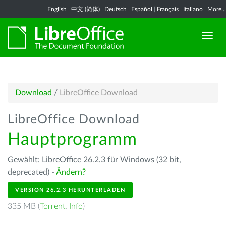
English
|
中文 (简体)
|
Deutsch
|
Español
|
Français
|
Italiano
|
More...
Download
/
LibreOffice Download
LibreOffice Download
Hauptprogramm
Gewählt: LibreOffice 26.2.3 für Windows (32 bit,
deprecated) -
Ändern?
VERSION 26.2.3 HERUNTERLADEN
335 MB (
Torrent
,
Info
)