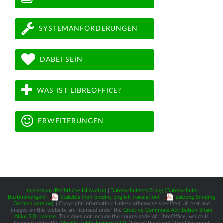
SYSTEMANFORDERUNGEN
DABEI SEIN
WAS IST LIBREOFFICE?
ERWEITERUNGEN
Impressum (Rechtliche Hinweise)
|
Datenschutzerklärung (Datenschutz-
Bestimmungen)
|
Statutes (non-binding English translation)
-
Satzung (binding
German version)
| Copyright information: Unless otherwise specified, all text and
images on this website are licensed under the
Creative Commons Attribution-Share
Alike 3.0 License
. This does not include the source code of LibreOffice, which is
licensed under the
Mozilla Public License v2.0
. “LibreOffice” and “The Document