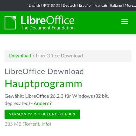
English
|
中文 (简体)
|
Deutsch
|
Español
|
Français
|
Italiano
|
More...
Download
/
LibreOffice Download
LibreOffice Download
Hauptprogramm
Gewählt: LibreOffice 26.2.3 für Windows (32 bit,
deprecated) -
Ändern?
VERSION 26.2.3 HERUNTERLADEN
335 MB (
Torrent
,
Info
)