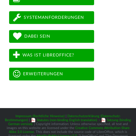
SYSTEMANFORDERUNGEN
DABEI SEIN
WAS IST LIBREOFFICE?
ERWEITERUNGEN
Impressum (Rechtliche Hinweise)
|
Datenschutzerklärung (Datenschutz-
Bestimmungen)
|
Statutes (non-binding English translation)
-
Satzung (binding
German version)
| Copyright information: Unless otherwise specified, all text and
images on this website are licensed under the
Creative Commons Attribution-Share
Alike 3.0 License
. This does not include the source code of LibreOffice, which is
licensed under the
Mozilla Public License v2.0
. “LibreOffice” and “The Document