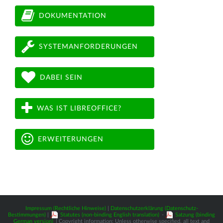
DOKUMENTATION
SYSTEMANFORDERUNGEN
DABEI SEIN
WAS IST LIBREOFFICE?
ERWEITERUNGEN
Impressum (Rechtliche Hinweise)
|
Datenschutzerklärung (Datenschutz-
Bestimmungen)
|
Statutes (non-binding English translation)
-
Satzung (binding
German version)
| Copyright information: Unless otherwise specified, all text and