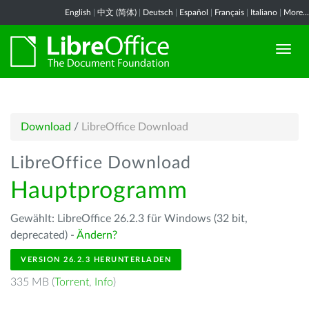
English
|
中文 (简体)
|
Deutsch
|
Español
|
Français
|
Italiano
|
More...
Download
/
LibreOffice Download
LibreOffice Download
Hauptprogramm
Gewählt: LibreOffice 26.2.3 für Windows (32 bit,
deprecated) -
Ändern?
VERSION 26.2.3 HERUNTERLADEN
335 MB (
Torrent
,
Info
)