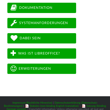
DOKUMENTATION
SYSTEMANFORDERUNGEN
DABEI SEIN
WAS IST LIBREOFFICE?
ERWEITERUNGEN
Impressum (Rechtliche Hinweise)
|
Datenschutzerklärung (Datenschutz-
Bestimmungen)
|
Statutes (non-binding English translation)
-
Satzung (binding
German version)
| Copyright information: Unless otherwise specified, all text and