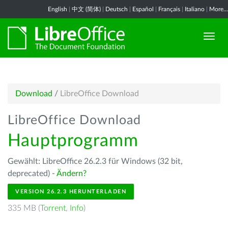
English
|
中文 (简体)
|
Deutsch
|
Español
|
Français
|
Italiano
|
More...
Download
/
LibreOffice Download
LibreOffice Download
Hauptprogramm
Gewählt: LibreOffice 26.2.3 für Windows (32 bit,
deprecated) -
Ändern?
VERSION 26.2.3 HERUNTERLADEN
335 MB (
Torrent
,
Info
)