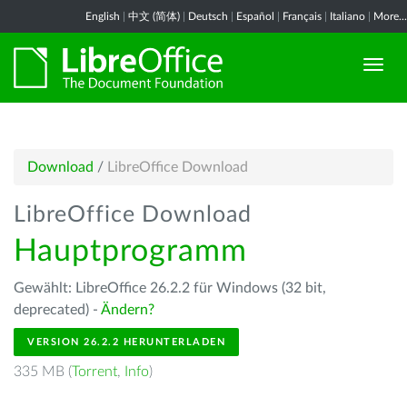
English
|
中文 (简体)
|
Deutsch
|
Español
|
Français
|
Italiano
|
More...
Download
/
LibreOffice Download
LibreOffice Download
Hauptprogramm
Gewählt: LibreOffice 26.2.2 für Windows (32 bit,
deprecated) -
Ändern?
VERSION 26.2.2 HERUNTERLADEN
335 MB (
Torrent
,
Info
)