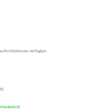
me/Architekturen verfügbar:
h)
forderlich)