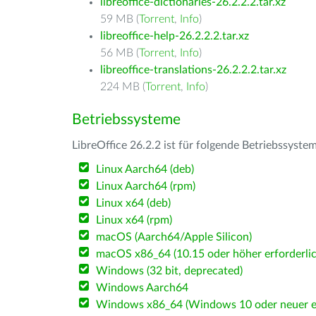
libreoffice-dictionaries-26.2.2.2.tar.xz
59 MB (
Torrent
,
Info
)
libreoffice-help-26.2.2.2.tar.xz
56 MB (
Torrent
,
Info
)
libreoffice-translations-26.2.2.2.tar.xz
224 MB (
Torrent
,
Info
)
Betriebssysteme
LibreOffice 26.2.2 ist für folgende Betriebssyste
Linux Aarch64 (deb)
Linux Aarch64 (rpm)
Linux x64 (deb)
Linux x64 (rpm)
macOS (Aarch64/Apple Silicon)
macOS x86_64 (10.15 oder höher erforderlic
Windows (32 bit, deprecated)
Windows Aarch64
Windows x86_64 (Windows 10 oder neuer er