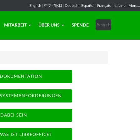
English
|
中文 (简体)
|
Deutsch
|
Español
|
Français
|
Italiano
|
More...
MITARBEIT
ÜBER UNS
SPENDE
DOKUMENTATION
SYSTEMANFORDERUNGEN
DABEI SEIN
WAS IST LIBREOFFICE?