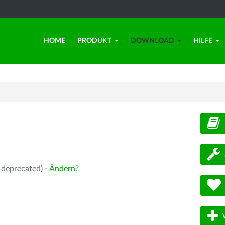
HOME
PRODUKT
DOWNLOAD
HILFE
d
 deprecated) -
Ändern?