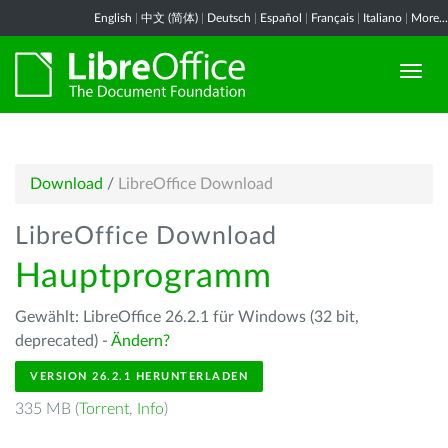
English
|
中文 (简体)
|
Deutsch
|
Español
|
Français
|
Italiano
|
More...
Download
/
LibreOffice Download
LibreOffice Download
Hauptprogramm
Gewählt: LibreOffice 26.2.1 für Windows (32 bit,
deprecated) -
Ändern?
VERSION 26.2.1 HERUNTERLADEN
335 MB (
Torrent
,
Info
)