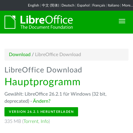
English
|
中文 (简体)
|
Deutsch
|
Español
|
Français
|
Italiano
|
More...
Download
/
LibreOffice Download
LibreOffice Download
Hauptprogramm
Gewählt: LibreOffice 26.2.1 für Windows (32 bit,
deprecated) -
Ändern?
VERSION 26.2.1 HERUNTERLADEN
335 MB (
Torrent
,
Info
)