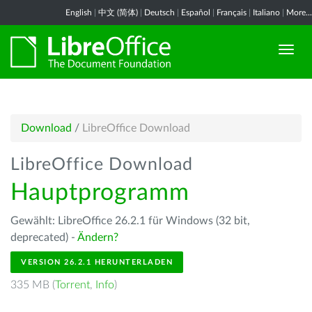
English
|
中文 (简体)
|
Deutsch
|
Español
|
Français
|
Italiano
|
More...
Download
/
LibreOffice Download
LibreOffice Download
Hauptprogramm
Gewählt: LibreOffice 26.2.1 für Windows (32 bit,
deprecated) -
Ändern?
VERSION 26.2.1 HERUNTERLADEN
335 MB (
Torrent
,
Info
)