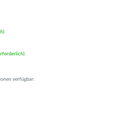
h)
forderlich)
ionen verfügbar: