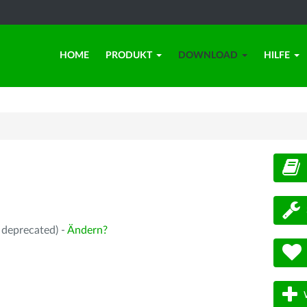
HOME
PRODUKT
DOWNLOAD
HILFE
d
 deprecated) -
Ändern?