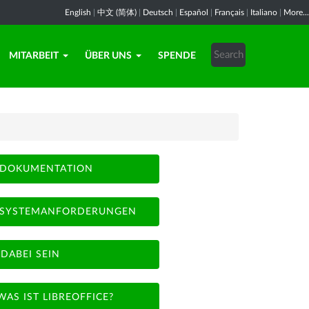
English
|
中文 (简体)
|
Deutsch
|
Español
|
Français
|
Italiano
|
More...
MITARBEIT
ÜBER UNS
SPENDE
DOKUMENTATION
SYSTEMANFORDERUNGEN
DABEI SEIN
WAS IST LIBREOFFICE?