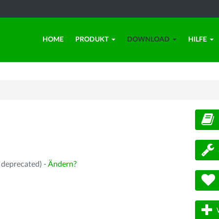
HOME
PRODUKT
DOWNLOAD
HILFE
d
 deprecated) -
Ändern?