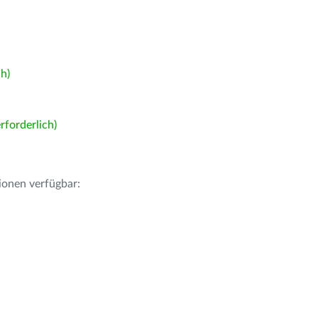
h)
forderlich)
ionen verfügbar: