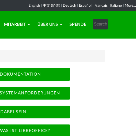
English
|
中文 (简体)
|
Deutsch
|
Español
|
Français
|
Italiano
|
More...
MITARBEIT
ÜBER UNS
SPENDE
DOKUMENTATION
SYSTEMANFORDERUNGEN
DABEI SEIN
WAS IST LIBREOFFICE?