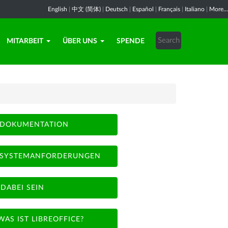
English
|
中文 (简体)
|
Deutsch
|
Español
|
Français
|
Italiano
|
More...
MITARBEIT
ÜBER UNS
SPENDE
DOKUMENTATION
SYSTEMANFORDERUNGEN
DABEI SEIN
WAS IST LIBREOFFICE?