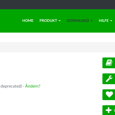
HOME
PRODUKT
DOWNLOAD
HILFE
d
 deprecated) -
Ändern?