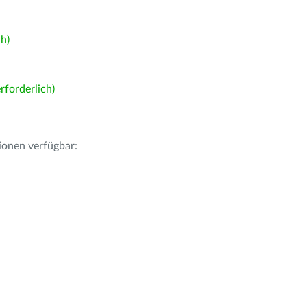
h)
forderlich)
ionen verfügbar: