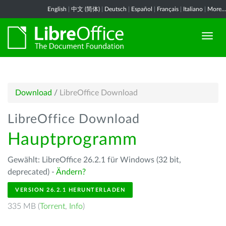
English
|
中文 (简体)
|
Deutsch
|
Español
|
Français
|
Italiano
|
More...
Download
/
LibreOffice Download
LibreOffice Download
Hauptprogramm
Gewählt: LibreOffice 26.2.1 für Windows (32 bit,
deprecated) -
Ändern?
VERSION 26.2.1 HERUNTERLADEN
335 MB (
Torrent
,
Info
)