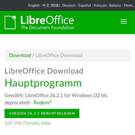
English
|
中文 (简体)
|
Deutsch
|
Español
|
Français
|
Italiano
|
More...
Download
/
LibreOffice Download
LibreOffice Download
Hauptprogramm
Gewählt: LibreOffice 26.2.1 für Windows (32 bit,
deprecated) -
Ändern?
VERSION 26.2.1 HERUNTERLADEN
335 MB (
Torrent
,
Info
)