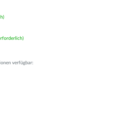
h)
forderlich)
ionen verfügbar: