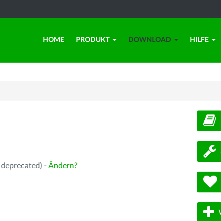
HOME
PRODUKT
DOWNLOAD
HILFE
d
 deprecated) -
Ändern?