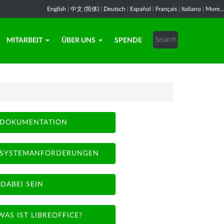
English
|
中文 (简体)
|
Deutsch
|
Español
|
Français
|
Italiano
|
More...
MITARBEIT
ÜBER UNS
SPENDE
DOKUMENTATION
SYSTEMANFORDERUNGEN
DABEI SEIN
WAS IST LIBREOFFICE?