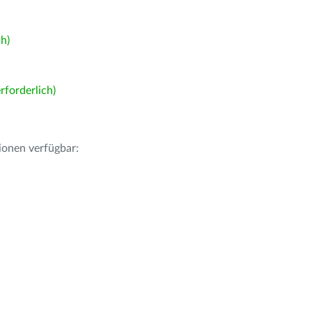
h)
forderlich)
ionen verfügbar: