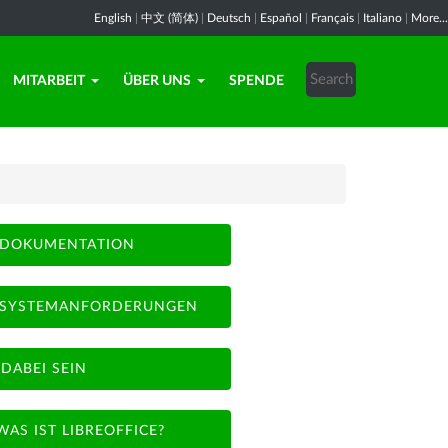
English
|
中文 (简体)
|
Deutsch
|
Español
|
Français
|
Italiano
|
More...
MITARBEIT
ÜBER UNS
SPENDE
DOKUMENTATION
SYSTEMANFORDERUNGEN
DABEI SEIN
WAS IST LIBREOFFICE?