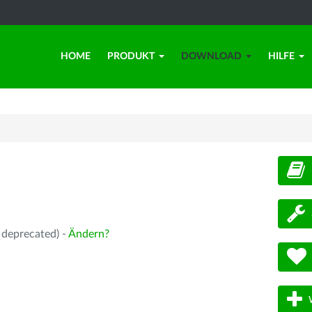
HOME
PRODUKT
DOWNLOAD
HILFE
d
 deprecated) -
Ändern?