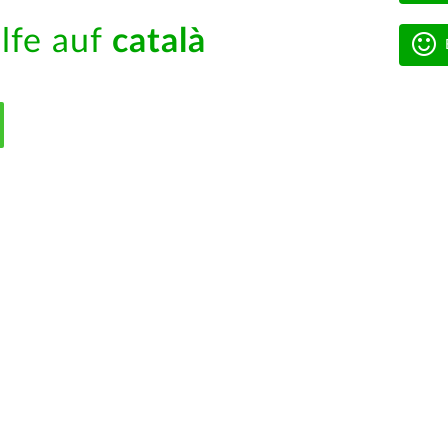
ilfe auf
català