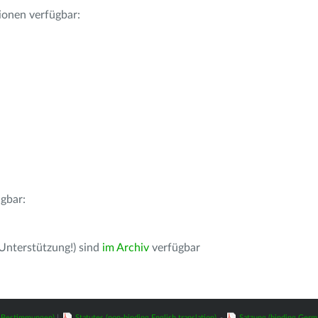
ionen verfügbar:
gbar:
 Unterstützung!) sind
im Archiv
verfügbar
z-Bestimmungen)
|
Statutes (non-binding English translation)
-
Satzung (binding Germ