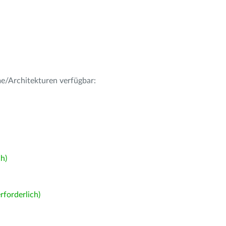
me/Architekturen verfügbar:
h)
forderlich)