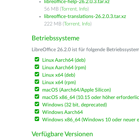
libreoffice-help-26.2.0.3.tar.xz
56 MB (
Torrent
,
Info
)
libreoffice-translations-26.2.0.3.tar.xz
222 MB (
Torrent
,
Info
)
Betriebssysteme
LibreOffice 26.2.0 ist für folgende Betriebssyste
Linux Aarch64 (deb)
Linux Aarch64 (rpm)
Linux x64 (deb)
Linux x64 (rpm)
macOS (Aarch64/Apple Silicon)
macOS x86_64 (10.15 oder höher erforderlic
Windows (32 bit, deprecated)
Windows Aarch64
Windows x86_64 (Windows 10 oder neuer er
Verfügbare Versionen