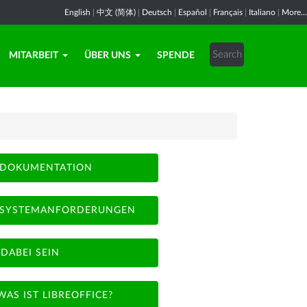
English
|
中文 (简体)
|
Deutsch
|
Español
|
Français
|
Italiano
|
More...
MITARBEIT
ÜBER UNS
SPENDE
DOKUMENTATION
SYSTEMANFORDERUNGEN
DABEI SEIN
WAS IST LIBREOFFICE?