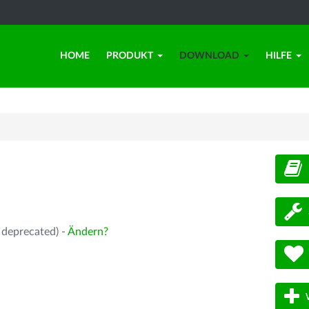
HOME
PRODUKT
DOWNLOAD
HILFE
d
 deprecated) -
Ändern?