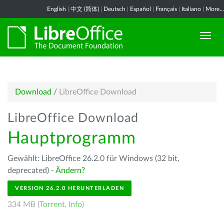
English
|
中文 (简体)
|
Deutsch
|
Español
|
Français
|
Italiano
|
More...
Download
/
LibreOffice Download
LibreOffice Download
Hauptprogramm
Gewählt: LibreOffice 26.2.0 für Windows (32 bit,
deprecated) -
Ändern?
VERSION 26.2.0 HERUNTERLADEN
334 MB (
Torrent
,
Info
)