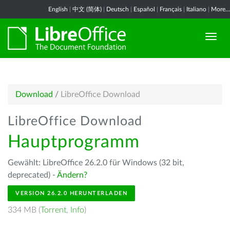
English
|
中文 (简体)
|
Deutsch
|
Español
|
Français
|
Italiano
|
More...
Download
/
LibreOffice Download
LibreOffice Download
Hauptprogramm
Gewählt: LibreOffice 26.2.0 für Windows (32 bit,
deprecated) -
Ändern?
VERSION 26.2.0 HERUNTERLADEN
334 MB (
Torrent
,
Info
)